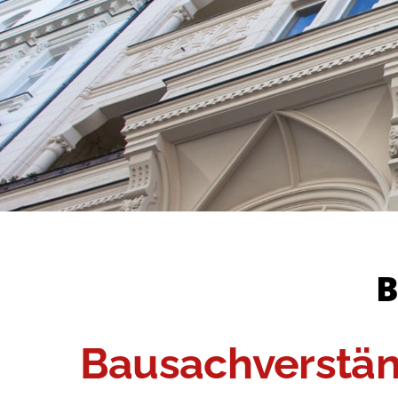
B
Bausachverstän